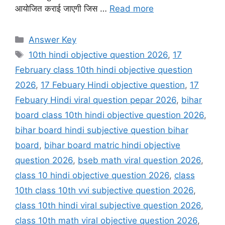
आयोजित कराई जाएगी जिस …
Read more
Categories
Answer Key
Tags
10th hindi objective question 2026
,
17
February class 10th hindi objective question
2026
,
17 Febuary Hindi objective question
,
17
Febuary Hindi viral question pepar 2026
,
bihar
board class 10th hindi objective question 2026
,
bihar board hindi subjective question bihar
board
,
bihar board matric hindi objective
question 2026
,
bseb math viral question 2026
,
class 10 hindi objective question 2026
,
class
10th class 10th vvi subjective question 2026
,
class 10th hindi viral subjective question 2026
,
class 10th math viral objective question 2026
,