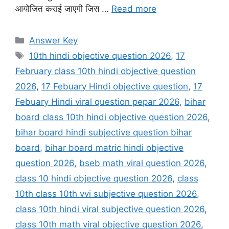
आयोजित कराई जाएगी जिस …
Read more
Categories
Answer Key
Tags
10th hindi objective question 2026
,
17
February class 10th hindi objective question
2026
,
17 Febuary Hindi objective question
,
17
Febuary Hindi viral question pepar 2026
,
bihar
board class 10th hindi objective question 2026
,
bihar board hindi subjective question bihar
board
,
bihar board matric hindi objective
question 2026
,
bseb math viral question 2026
,
class 10 hindi objective question 2026
,
class
10th class 10th vvi subjective question 2026
,
class 10th hindi viral subjective question 2026
,
class 10th math viral objective question 2026
,