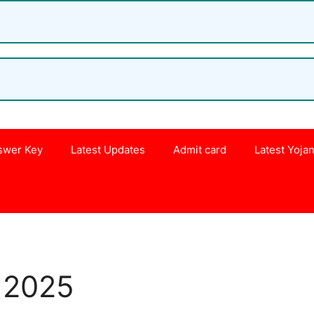
swer Key
Latest Updates
Admit card
Latest Yoja
s
 2025