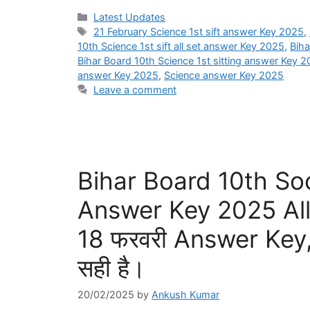
Categories
Latest Updates
Tags
21 February Science 1st sift answer Key 2025
,
10th Science 1st sift all set answer Key 2025
,
Biha
Bihar Board 10th Science 1st sitting answer Key 
answer Key 2025
,
Science answer Key 2025
Leave a comment
Bihar Board 10th Soc
Answer Key 2025 All Set
18 फरवरी Answer Key,
सही है।
20/02/2025
by
Ankush Kumar