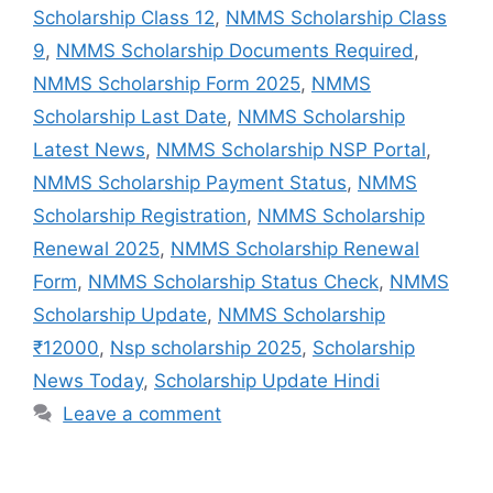
Scholarship Class 12
,
NMMS Scholarship Class
9
,
NMMS Scholarship Documents Required
,
NMMS Scholarship Form 2025
,
NMMS
Scholarship Last Date
,
NMMS Scholarship
Latest News
,
NMMS Scholarship NSP Portal
,
NMMS Scholarship Payment Status
,
NMMS
Scholarship Registration
,
NMMS Scholarship
Renewal 2025
,
NMMS Scholarship Renewal
Form
,
NMMS Scholarship Status Check
,
NMMS
Scholarship Update
,
NMMS Scholarship
₹12000
,
Nsp scholarship 2025
,
Scholarship
News Today
,
Scholarship Update Hindi
Leave a comment