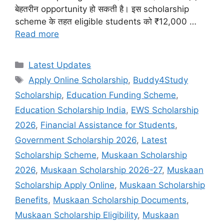
बेहतरीन opportunity हो सकती है। इस scholarship
scheme के तहत eligible students को ₹12,000 …
Read more
Categories
Latest Updates
Tags
Apply Online Scholarship
,
Buddy4Study
Scholarship
,
Education Funding Scheme
,
Education Scholarship India
,
EWS Scholarship
2026
,
Financial Assistance for Students
,
Government Scholarship 2026
,
Latest
Scholarship Scheme
,
Muskaan Scholarship
2026
,
Muskaan Scholarship 2026-27
,
Muskaan
Scholarship Apply Online
,
Muskaan Scholarship
Benefits
,
Muskaan Scholarship Documents
,
Muskaan Scholarship Eligibility
,
Muskaan