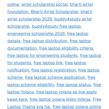
online
,
airtel scholarship portal
,
bharti airtel
foundation
,
Bharti Airtel Scholarship
,
bharti
airtel scholarship 2026
,
buddy4study airtel
scholarship
,
buddy4study free laptop
,
engineering scholarship 2026
,
free laptop
details
,
free laptop distribution
,
free laptop
documentation
,
free laptop eligibility criteria
,
free laptop for engineering students
,
free laptop
for students
,
free laptop link
,
free laptop
notification
,
free laptop registration
,
free laptop
scheme
,
free laptop scheme application
,
free
laptop scheme eligibility
,
free laptop status
,
free
laptop Yojana
,
free laptop yojana ke liye apply
kaise kare
,
free laptop yojana kisko milega
,
Free
Laptop Yojana kya hai
,
free laptop yojana online