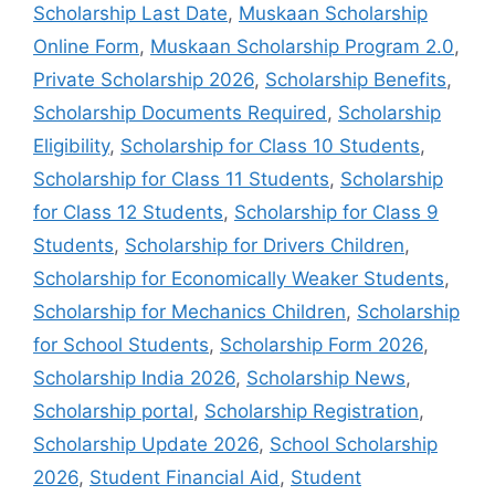
Scholarship Last Date
,
Muskaan Scholarship
Online Form
,
Muskaan Scholarship Program 2.0
,
Private Scholarship 2026
,
Scholarship Benefits
,
Scholarship Documents Required
,
Scholarship
Eligibility
,
Scholarship for Class 10 Students
,
Scholarship for Class 11 Students
,
Scholarship
for Class 12 Students
,
Scholarship for Class 9
Students
,
Scholarship for Drivers Children
,
Scholarship for Economically Weaker Students
,
Scholarship for Mechanics Children
,
Scholarship
for School Students
,
Scholarship Form 2026
,
Scholarship India 2026
,
Scholarship News
,
Scholarship portal
,
Scholarship Registration
,
Scholarship Update 2026
,
School Scholarship
2026
,
Student Financial Aid
,
Student