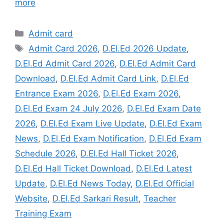
more
Categories
Admit card
Tags
Admit Card 2026
,
D.El.Ed 2026 Update
,
D.El.Ed Admit Card 2026
,
D.El.Ed Admit Card
Download
,
D.El.Ed Admit Card Link
,
D.El.Ed
Entrance Exam 2026
,
D.El.Ed Exam 2026
,
D.El.Ed Exam 24 July 2026
,
D.El.Ed Exam Date
2026
,
D.El.Ed Exam Live Update
,
D.El.Ed Exam
News
,
D.El.Ed Exam Notification
,
D.El.Ed Exam
Schedule 2026
,
D.El.Ed Hall Ticket 2026
,
D.El.Ed Hall Ticket Download
,
D.El.Ed Latest
Update
,
D.El.Ed News Today
,
D.El.Ed Official
Website
,
D.El.Ed Sarkari Result
,
Teacher
Training Exam