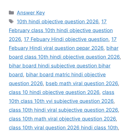
Categories
Answer Key
Tags
10th hindi objective question 2026
,
17
February class 10th hindi objective question
2026
,
17 Febuary Hindi objective question
,
17
Febuary Hindi viral question pepar 2026
,
bihar
board class 10th hindi objective question 2026
,
bihar board hindi subjective question bihar
board
,
bihar board matric hindi objective
question 2026
,
bseb math viral question 2026
,
class 10 hindi objective question 2026
,
class
10th class 10th vvi subjective question 2026
,
class 10th hindi viral subjective question 2026
,
class 10th math viral objective question 2026
,
class 10th viral question 2026 hindi class 10th
,