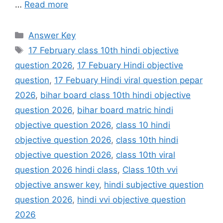
…
Read more
Categories
Answer Key
Tags
17 February class 10th hindi objective
question 2026
,
17 Febuary Hindi objective
question
,
17 Febuary Hindi viral question pepar
2026
,
bihar board class 10th hindi objective
question 2026
,
bihar board matric hindi
objective question 2026
,
class 10 hindi
objective question 2026
,
class 10th hindi
objective question 2026
,
class 10th viral
question 2026 hindi class
,
Class 10th vvi
objective answer key
,
hindi subjective question
question 2026
,
hindi vvi objective question
2026