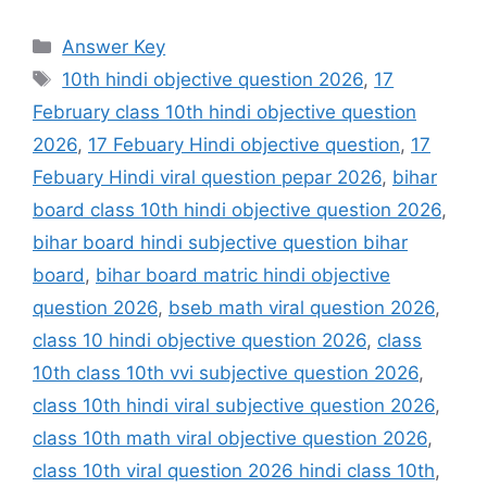
Categories
Answer Key
Tags
10th hindi objective question 2026
,
17
February class 10th hindi objective question
2026
,
17 Febuary Hindi objective question
,
17
Febuary Hindi viral question pepar 2026
,
bihar
board class 10th hindi objective question 2026
,
bihar board hindi subjective question bihar
board
,
bihar board matric hindi objective
question 2026
,
bseb math viral question 2026
,
class 10 hindi objective question 2026
,
class
10th class 10th vvi subjective question 2026
,
class 10th hindi viral subjective question 2026
,
class 10th math viral objective question 2026
,
class 10th viral question 2026 hindi class 10th
,