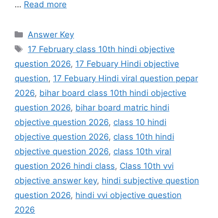
…
Read more
Categories
Answer Key
Tags
17 February class 10th hindi objective
question 2026
,
17 Febuary Hindi objective
question
,
17 Febuary Hindi viral question pepar
2026
,
bihar board class 10th hindi objective
question 2026
,
bihar board matric hindi
objective question 2026
,
class 10 hindi
objective question 2026
,
class 10th hindi
objective question 2026
,
class 10th viral
question 2026 hindi class
,
Class 10th vvi
objective answer key
,
hindi subjective question
question 2026
,
hindi vvi objective question
2026