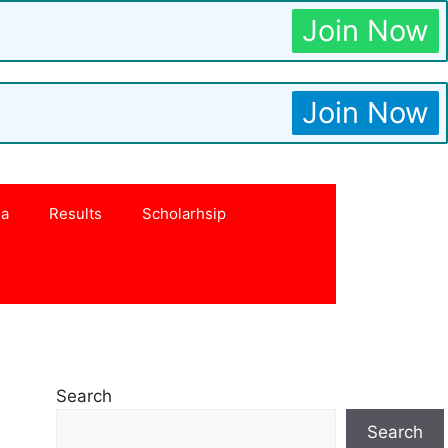
Join Now
Join Now
na
Results
Scholarhsip
Search
Search