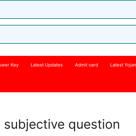
swer Key
Latest Updates
Admit card
Latest Yoja
s
i subjective question