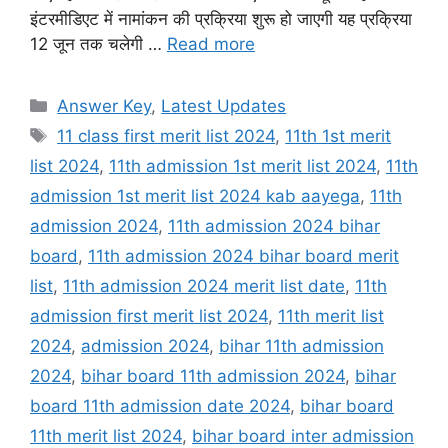
इंटरमीडिएट में नामांकन की प्रक्रिया शुरू हो जाएगी यह प्रक्रिया
12 जून तक चलेगी …
Read more
Categories
Answer Key
,
Latest Updates
Tags
11 class first merit list 2024
,
11th 1st merit
list 2024
,
11th admission 1st merit list 2024
,
11th
admission 1st merit list 2024 kab aayega
,
11th
admission 2024
,
11th admission 2024 bihar
board
,
11th admission 2024 bihar board merit
list
,
11th admission 2024 merit list date
,
11th
admission first merit list 2024
,
11th merit list
2024
,
admission 2024
,
bihar 11th admission
2024
,
bihar board 11th admission 2024
,
bihar
board 11th admission date 2024
,
bihar board
11th merit list 2024
,
bihar board inter admission