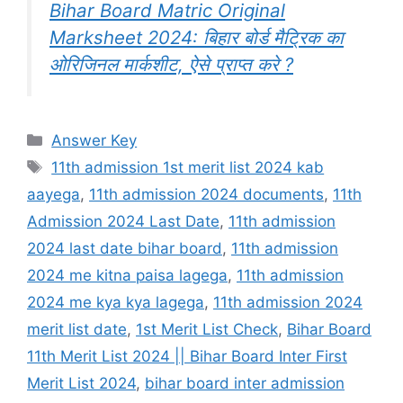
Bihar Board Matric Original
Marksheet 2024: बिहार बोर्ड मैट्रिक का
ओरिजिनल मार्कशीट, ऐसे प्राप्त करे ?
Categories
Answer Key
Tags
11th admission 1st merit list 2024 kab
aayega
,
11th admission 2024 documents
,
11th
Admission 2024 Last Date
,
11th admission
2024 last date bihar board
,
11th admission
2024 me kitna paisa lagega
,
11th admission
2024 me kya kya lagega
,
11th admission 2024
merit list date
,
1st Merit List Check
,
Bihar Board
11th Merit List 2024 || Bihar Board Inter First
Merit List 2024
,
bihar board inter admission