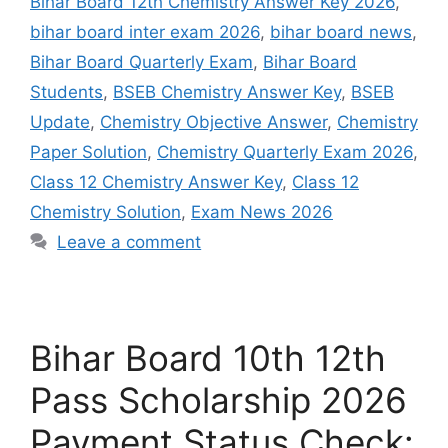
Bihar Board 12th Chemistry Answer Key 2026
,
bihar board inter exam 2026
,
bihar board news
,
Bihar Board Quarterly Exam
,
Bihar Board
Students
,
BSEB Chemistry Answer Key
,
BSEB
Update
,
Chemistry Objective Answer
,
Chemistry
Paper Solution
,
Chemistry Quarterly Exam 2026
,
Class 12 Chemistry Answer Key
,
Class 12
Chemistry Solution
,
Exam News 2026
Leave a comment
Bihar Board 10th 12th
Pass Scholarship 2026
Payment Status Check: