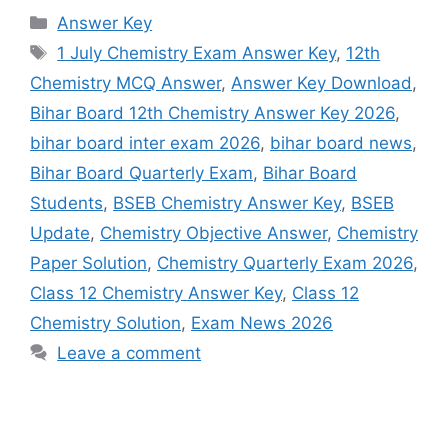
Categories
Answer Key
Tags
1 July Chemistry Exam Answer Key
,
12th
Chemistry MCQ Answer
,
Answer Key Download
,
Bihar Board 12th Chemistry Answer Key 2026
,
bihar board inter exam 2026
,
bihar board news
,
Bihar Board Quarterly Exam
,
Bihar Board
Students
,
BSEB Chemistry Answer Key
,
BSEB
Update
,
Chemistry Objective Answer
,
Chemistry
Paper Solution
,
Chemistry Quarterly Exam 2026
,
Class 12 Chemistry Answer Key
,
Class 12
Chemistry Solution
,
Exam News 2026
Leave a comment