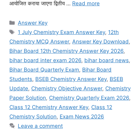
आयोजित कराया जाएगा द्वितीय …
Read more
Categories
Answer Key
Tags
1 July Chemistry Exam Answer Key
,
12th
Chemistry MCQ Answer
,
Answer Key Download
,
Bihar Board 12th Chemistry Answer Key 2026
,
bihar board inter exam 2026
,
bihar board news
,
Bihar Board Quarterly Exam
,
Bihar Board
Students
,
BSEB Chemistry Answer Key
,
BSEB
Update
,
Chemistry Objective Answer
,
Chemistry
Paper Solution
,
Chemistry Quarterly Exam 2026
,
Class 12 Chemistry Answer Key
,
Class 12
Chemistry Solution
,
Exam News 2026
Leave a comment