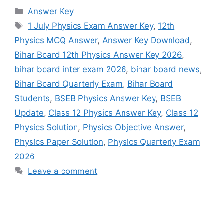
Categories
Answer Key
Tags
1 July Physics Exam Answer Key
,
12th
Physics MCQ Answer
,
Answer Key Download
,
Bihar Board 12th Physics Answer Key 2026
,
bihar board inter exam 2026
,
bihar board news
,
Bihar Board Quarterly Exam
,
Bihar Board
Students
,
BSEB Physics Answer Key
,
BSEB
Update
,
Class 12 Physics Answer Key
,
Class 12
Physics Solution
,
Physics Objective Answer
,
Physics Paper Solution
,
Physics Quarterly Exam
2026
Leave a comment