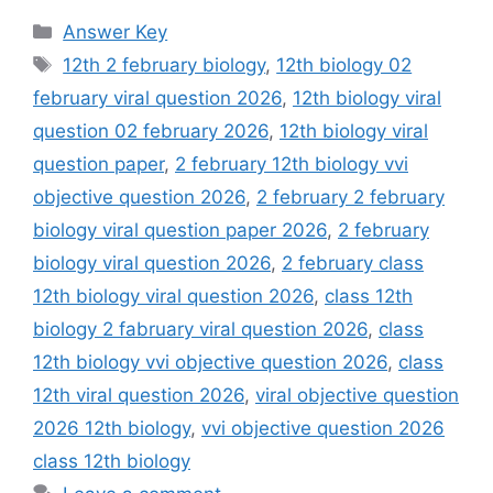
Categories
Answer Key
Tags
12th 2 february biology
,
12th biology 02
february viral question 2026
,
12th biology viral
question 02 february 2026
,
12th biology viral
question paper
,
2 february 12th biology vvi
objective question 2026
,
2 february 2 february
biology viral question paper 2026
,
2 february
biology viral question 2026
,
2 february class
12th biology viral question 2026
,
class 12th
biology 2 fabruary viral question 2026
,
class
12th biology vvi objective question 2026
,
class
12th viral question 2026
,
viral objective question
2026 12th biology
,
vvi objective question 2026
class 12th biology