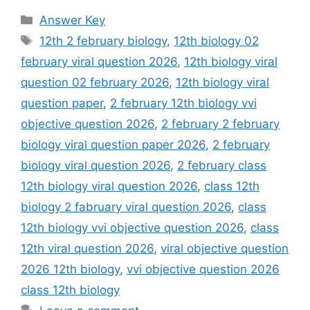
Categories
Answer Key
Tags
12th 2 february biology
,
12th biology 02
february viral question 2026
,
12th biology viral
question 02 february 2026
,
12th biology viral
question paper
,
2 february 12th biology vvi
objective question 2026
,
2 february 2 february
biology viral question paper 2026
,
2 february
biology viral question 2026
,
2 february class
12th biology viral question 2026
,
class 12th
biology 2 fabruary viral question 2026
,
class
12th biology vvi objective question 2026
,
class
12th viral question 2026
,
viral objective question
2026 12th biology
,
vvi objective question 2026
class 12th biology