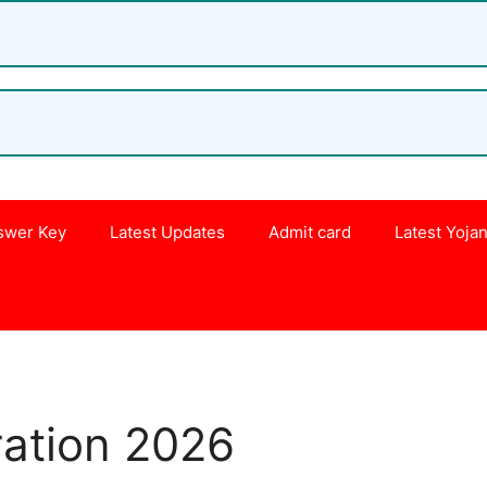
swer Key
Latest Updates
Admit card
Latest Yoja
s
ation 2026