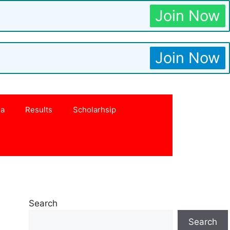
Join Now
Join Now
na
Results
Scholarhsip
Search
Search