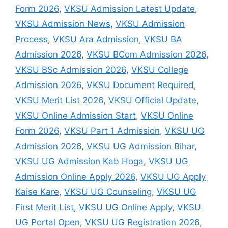
Form 2026
,
VKSU Admission Latest Update
,
VKSU Admission News
,
VKSU Admission
Process
,
VKSU Ara Admission
,
VKSU BA
Admission 2026
,
VKSU BCom Admission 2026
,
VKSU BSc Admission 2026
,
VKSU College
Admission 2026
,
VKSU Document Required
,
VKSU Merit List 2026
,
VKSU Official Update
,
VKSU Online Admission Start
,
VKSU Online
Form 2026
,
VKSU Part 1 Admission
,
VKSU UG
Admission 2026
,
VKSU UG Admission Bihar
,
VKSU UG Admission Kab Hoga
,
VKSU UG
Admission Online Apply 2026
,
VKSU UG Apply
Kaise Kare
,
VKSU UG Counseling
,
VKSU UG
First Merit List
,
VKSU UG Online Apply
,
VKSU
UG Portal Open
,
VKSU UG Registration 2026
,