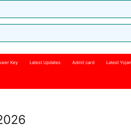
swer Key
Latest Updates
Admit card
Latest Yoja
s
 2026