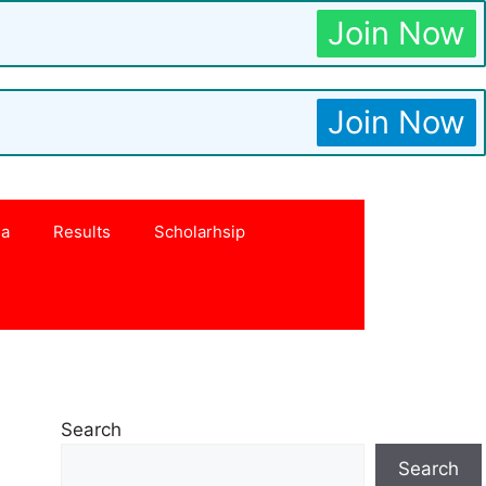
Join Now
Join Now
na
Results
Scholarhsip
Search
Search