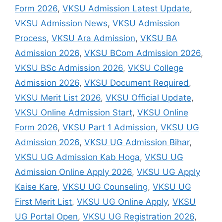
Form 2026
,
VKSU Admission Latest Update
,
VKSU Admission News
,
VKSU Admission
Process
,
VKSU Ara Admission
,
VKSU BA
Admission 2026
,
VKSU BCom Admission 2026
,
VKSU BSc Admission 2026
,
VKSU College
Admission 2026
,
VKSU Document Required
,
VKSU Merit List 2026
,
VKSU Official Update
,
VKSU Online Admission Start
,
VKSU Online
Form 2026
,
VKSU Part 1 Admission
,
VKSU UG
Admission 2026
,
VKSU UG Admission Bihar
,
VKSU UG Admission Kab Hoga
,
VKSU UG
Admission Online Apply 2026
,
VKSU UG Apply
Kaise Kare
,
VKSU UG Counseling
,
VKSU UG
First Merit List
,
VKSU UG Online Apply
,
VKSU
UG Portal Open
,
VKSU UG Registration 2026
,