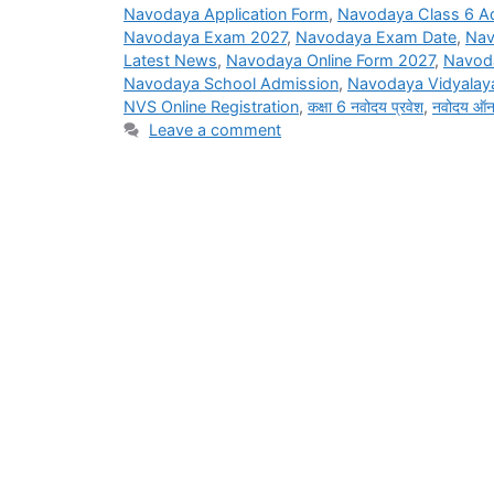
Navodaya Application Form
,
Navodaya Class 6 A
Navodaya Exam 2027
,
Navodaya Exam Date
,
Nav
Latest News
,
Navodaya Online Form 2027
,
Navod
Navodaya School Admission
,
Navodaya Vidyalaya
NVS Online Registration
,
कक्षा 6 नवोदय प्रवेश
,
नवोदय ऑन
Leave a comment