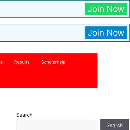
Join Now
Join Now
na
Results
Scholarhsip
Search
Search