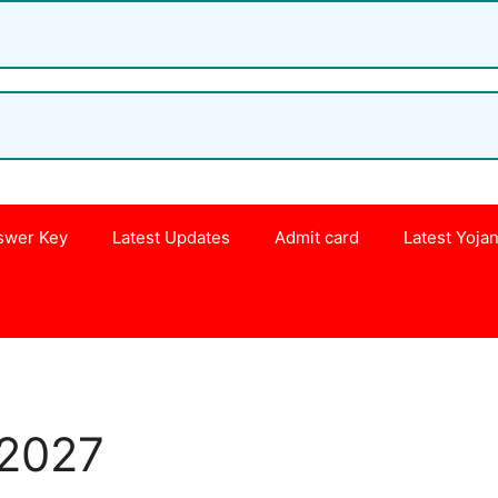
swer Key
Latest Updates
Admit card
Latest Yoja
s
2027