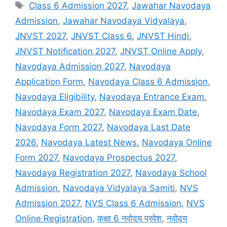
Tags
Class 6 Admission 2027
,
Jawahar Navodaya
Admission
,
Jawahar Navodaya Vidyalaya
,
JNVST 2027
,
JNVST Class 6
,
JNVST Hindi
,
JNVST Notification 2027
,
JNVST Online Apply
,
Navodaya Admission 2027
,
Navodaya
Application Form
,
Navodaya Class 6 Admission
,
Navodaya Eligibility
,
Navodaya Entrance Exam
,
Navodaya Exam 2027
,
Navodaya Exam Date
,
Navodaya Form 2027
,
Navodaya Last Date
2026
,
Navodaya Latest News
,
Navodaya Online
Form 2027
,
Navodaya Prospectus 2027
,
Navodaya Registration 2027
,
Navodaya School
Admission
,
Navodaya Vidyalaya Samiti
,
NVS
Admission 2027
,
NVS Class 6 Admission
,
NVS
Online Registration
,
कक्षा 6 नवोदय प्रवेश
,
नवोदय