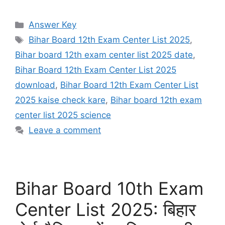
Categories
Answer Key
Tags
Bihar Board 12th Exam Center List 2025
,
Bihar board 12th exam center list 2025 date
,
Bihar Board 12th Exam Center List 2025
download
,
Bihar Board 12th Exam Center List
2025 kaise check kare
,
Bihar board 12th exam
center list 2025 science
Leave a comment
Bihar Board 10th Exam
Center List 2025: बिहार