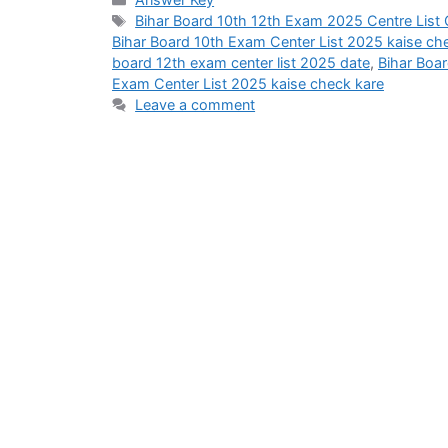
Tags
Bihar Board 10th 12th Exam 2025 Centre List
Bihar Board 10th Exam Center List 2025 kaise ch
board 12th exam center list 2025 date
,
Bihar Boa
Exam Center List 2025 kaise check kare
Leave a comment