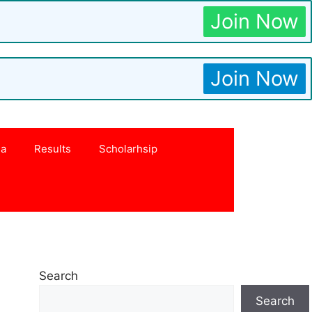
Join Now
Join Now
na
Results
Scholarhsip
Search
Search