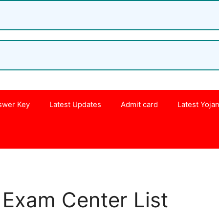
swer Key
Latest Updates
Admit card
Latest Yoja
s
 Exam Center List