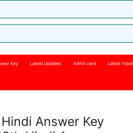
swer Key
Latest Updates
Admit card
Latest Yoja
s
 Hindi Answer Key