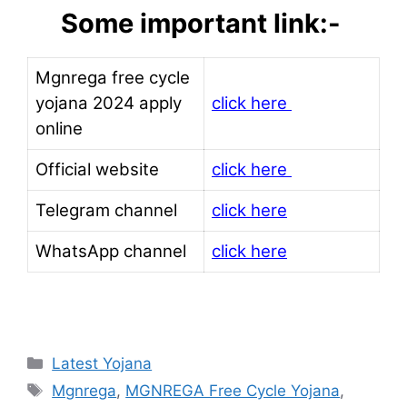
Some important link:-
Mgnrega free cycle
yojana 2024 apply
click here
online
Official website
click here
Telegram channel
click here
WhatsApp channel
click here
Categories
Latest Yojana
Tags
Mgnrega
,
MGNREGA Free Cycle Yojana
,