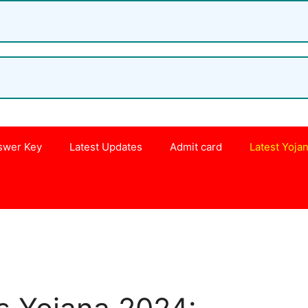
swer Key
Latest Updates
Admit card
Latest Yoja
s