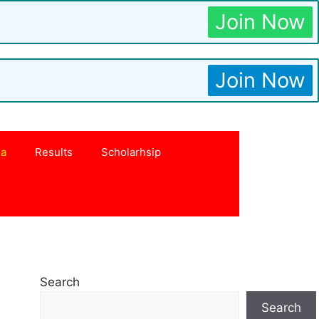
Join Now
Join Now
na
Results
Scholarhsip
Search
Search