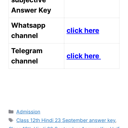
Answer Key
Whatsapp
click here
channel
Telegram
click here
channel
Categories
Admission
Tags
Class 12th Hindi 23 September answer key
,