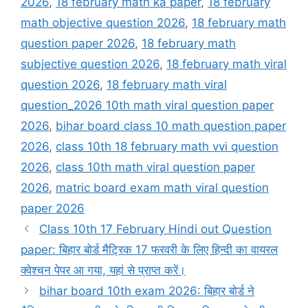
2026
,
18 february math ka paper
,
18 february
math objective question 2026
,
18 february math
question paper 2026
,
18 february math
subjective question 2026
,
18 february math viral
question 2026
,
18 february math viral
question_2026 10th math viral question paper
2026
,
bihar board class 10 math question paper
2026
,
class 10th 18 february math vvi question
2026
,
class 10th math viral question paper
2026
,
matric board exam math viral question
paper 2026
Class 10th 17 February Hindi out Question
paper: बिहार बोर्ड मैट्रिक 17 फरवरी के लिए हिन्दी का वायरल
क्वेश्चन पेपर आ गया, यहां से प्राप्त करें।
bihar board 10th exam 2026: बिहार बोर्ड ने