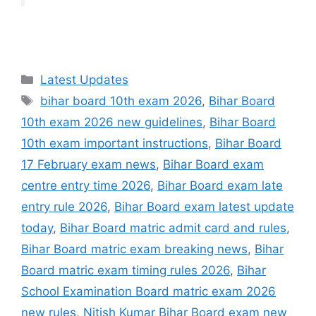
Categories
Latest Updates
Tags
bihar board 10th exam 2026
,
Bihar Board
10th exam 2026 new guidelines
,
Bihar Board
10th exam important instructions
,
Bihar Board
17 February exam news
,
Bihar Board exam
centre entry time 2026
,
Bihar Board exam late
entry rule 2026
,
Bihar Board exam latest update
today
,
Bihar Board matric admit card and rules
,
Bihar Board matric exam breaking news
,
Bihar
Board matric exam timing rules 2026
,
Bihar
School Examination Board matric exam 2026
new rules
,
Nitish Kumar Bihar Board exam new