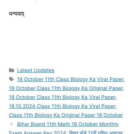
धन्यवाद्
Categories
Latest Updates
Tags
18 October 11th Class Biology Ka Viral Paper
,
18 October Class 11th Biology Ka Original Paper
,
18 October Class 11th Biology Ka Viral Paper
,
18.10.2024 Class 11th Biology Ka Viral Paper
,
Class 11th Biology Ka Original Paper 18 October
Bihar Board 11th Math 18 October Monthly
Exam Answer Key 2024: बिहार बोर्ड 11वीं गणित अक्टूबर