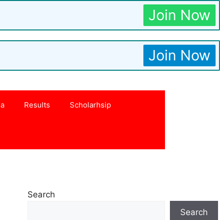
Join Now
Join Now
na
Results
Scholarhsip
Search
Search