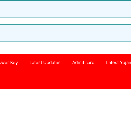
swer Key
Latest Updates
Admit card
Latest Yoja
s