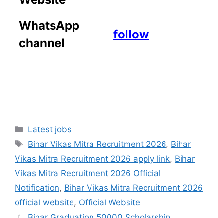
WhatsApp
follow
channel
Categories
Latest jobs
Tags
Bihar Vikas Mitra Recruitment 2026
,
Bihar
Vikas Mitra Recruitment 2026 apply link
,
Bihar
Vikas Mitra Recruitment 2026 Official
Notification
,
Bihar Vikas Mitra Recruitment 2026
official website
,
Official Website
Bihar Graduation 50000 Scholarship