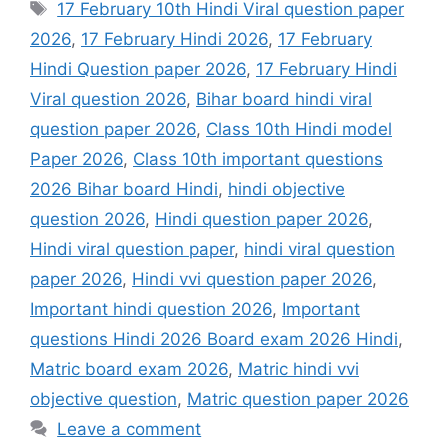
Tags
17 February 10th Hindi Viral question paper
2026
,
17 February Hindi 2026
,
17 February
Hindi Question paper 2026
,
17 February Hindi
Viral question 2026
,
Bihar board hindi viral
question paper 2026
,
Class 10th Hindi model
Paper 2026
,
Class 10th important questions
2026 Bihar board Hindi
,
hindi objective
question 2026
,
Hindi question paper 2026
,
Hindi viral question paper
,
hindi viral question
paper 2026
,
Hindi vvi question paper 2026
,
Important hindi question 2026
,
Important
questions Hindi 2026 Board exam 2026 Hindi
,
Matric board exam 2026
,
Matric hindi vvi
objective question
,
Matric question paper 2026
Leave a comment