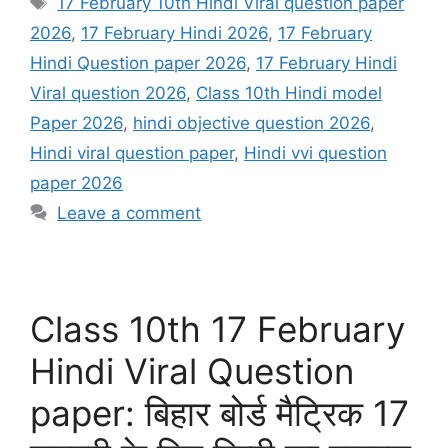
17 February 10th Hindi Viral question paper
2026
,
17 February Hindi 2026
,
17 February
Hindi Question paper 2026
,
17 February Hindi
Viral question 2026
,
Class 10th Hindi model
Paper 2026
,
hindi objective question 2026
,
Hindi viral question paper
,
Hindi vvi question
paper 2026
Leave a comment
Class 10th 17 February
Hindi Viral Question
paper: बिहार बोर्ड मैट्रिक 17