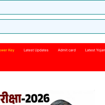
swer Key
Latest Updates
Admit card
Latest Yoja
s