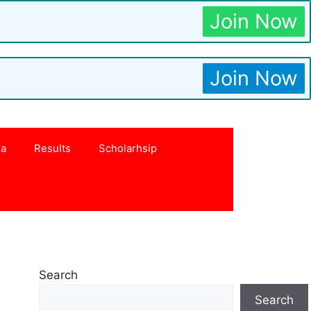
Join Now
Join Now
na
Results
Scholarhsip
Search
Search