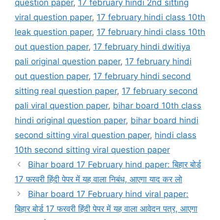
question paper
,
17 february hindi 2nd sitting
viral question paper
,
17 february hindi class 10th
leak question paper
,
17 february hindi class 10th
out question paper
,
17 february hindi dwitiya
pali original question paper
,
17 february hindi
out question paper
,
17 february hindi second
sitting real question paper
,
17 february second
pali viral question paper
,
bihar board 10th class
hindi original question paper
,
bihar board hindi
second sitting viral question paper
,
hindi class
10th second sitting viral question paper
Bihar board 17 February hind paper: बिहार बोर्ड
17 फरवरी हिंदी पेपर में यह वाला निबंध, आएगा याद कर लो
Bihar board 17 February hind viral paper:
बिहार बोर्ड 17 फरवरी हिंदी पेपर में यह वाला आवेदन पत्र, आएगा