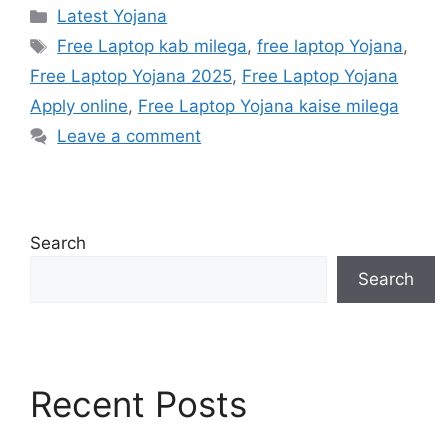
Categories
Latest Yojana
Tags
Free Laptop kab milega
,
free laptop Yojana
,
Free Laptop Yojana 2025
,
Free Laptop Yojana
Apply online
,
Free Laptop Yojana kaise milega
Leave a comment
Search
Search
Recent Posts