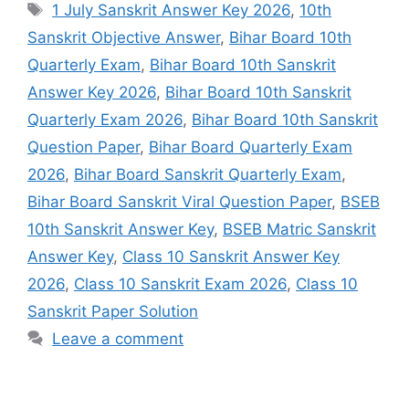
Tags
1 July Sanskrit Answer Key 2026
,
10th
Sanskrit Objective Answer
,
Bihar Board 10th
Quarterly Exam
,
Bihar Board 10th Sanskrit
Answer Key 2026
,
Bihar Board 10th Sanskrit
Quarterly Exam 2026
,
Bihar Board 10th Sanskrit
Question Paper
,
Bihar Board Quarterly Exam
2026
,
Bihar Board Sanskrit Quarterly Exam
,
Bihar Board Sanskrit Viral Question Paper
,
BSEB
10th Sanskrit Answer Key
,
BSEB Matric Sanskrit
Answer Key
,
Class 10 Sanskrit Answer Key
2026
,
Class 10 Sanskrit Exam 2026
,
Class 10
Sanskrit Paper Solution
Leave a comment