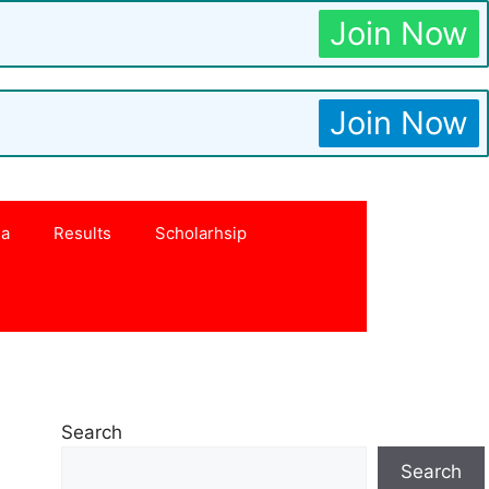
Join Now
Join Now
na
Results
Scholarhsip
Search
Search