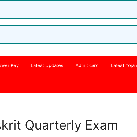
swer Key
Latest Updates
Admit card
Latest Yoja
s
krit Quarterly Exam