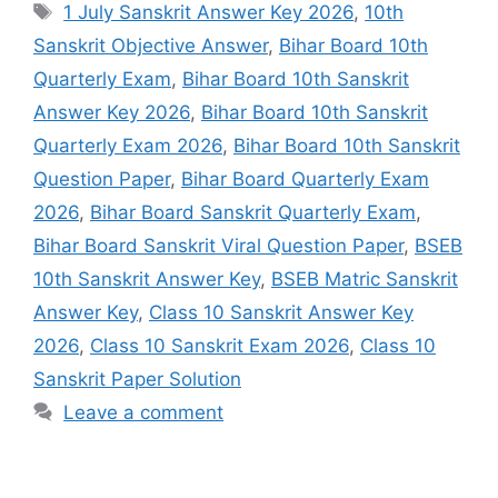
Tags
1 July Sanskrit Answer Key 2026
,
10th
Sanskrit Objective Answer
,
Bihar Board 10th
Quarterly Exam
,
Bihar Board 10th Sanskrit
Answer Key 2026
,
Bihar Board 10th Sanskrit
Quarterly Exam 2026
,
Bihar Board 10th Sanskrit
Question Paper
,
Bihar Board Quarterly Exam
2026
,
Bihar Board Sanskrit Quarterly Exam
,
Bihar Board Sanskrit Viral Question Paper
,
BSEB
10th Sanskrit Answer Key
,
BSEB Matric Sanskrit
Answer Key
,
Class 10 Sanskrit Answer Key
2026
,
Class 10 Sanskrit Exam 2026
,
Class 10
Sanskrit Paper Solution
Leave a comment