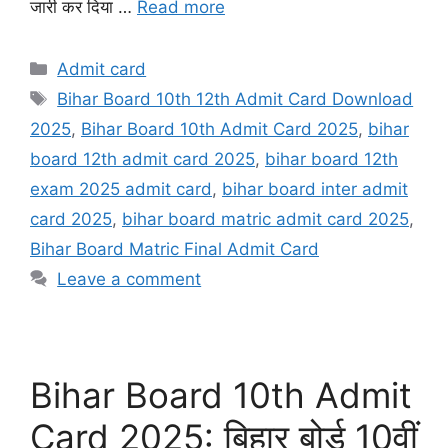
जारी कर दिया …
Read more
Categories
Admit card
Tags
Bihar Board 10th 12th Admit Card Download
2025
,
Bihar Board 10th Admit Card 2025
,
bihar
board 12th admit card 2025
,
bihar board 12th
exam 2025 admit card
,
bihar board inter admit
card 2025
,
bihar board matric admit card 2025
,
Bihar Board Matric Final Admit Card
Leave a comment
Bihar Board 10th Admit
Card 2025: बिहार बोर्ड 10वीं