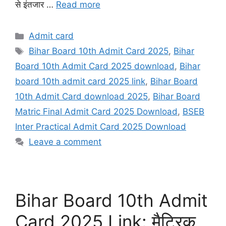
से इंतजार …
Read more
Categories
Admit card
Tags
Bihar Board 10th Admit Card 2025
,
Bihar
Board 10th Admit Card 2025 download
,
Bihar
board 10th admit card 2025 link
,
Bihar Board
10th Admit Card download 2025
,
Bihar Board
Matric Final Admit Card 2025 Download
,
BSEB
Inter Practical Admit Card 2025 Download
Leave a comment
Bihar Board 10th Admit
Card 2025 Link: मैट्रिक