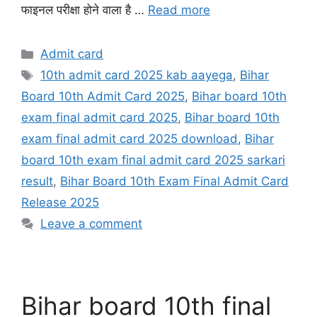
फाइनल परीक्षा होने वाला है …
Read more
Categories
Admit card
Tags
10th admit card 2025 kab aayega
,
Bihar
Board 10th Admit Card 2025
,
Bihar board 10th
exam final admit card 2025
,
Bihar board 10th
exam final admit card 2025 download
,
Bihar
board 10th exam final admit card 2025 sarkari
result
,
Bihar Board 10th Exam Final Admit Card
Release 2025
Leave a comment
Bihar board 10th final