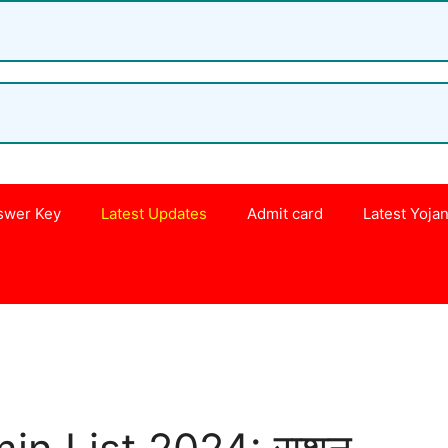
swer Key
Latest Updates
Admit card
Latest Yoja
s