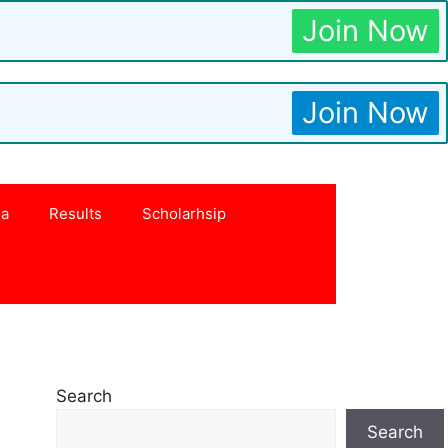
Join Now
Join Now
na
Results
Scholarhsip
Search
Search