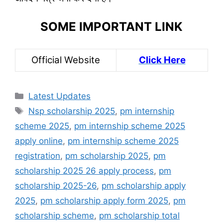
SOME IMPORTANT LINK
Official Website
Click Here
Categories
Latest Updates
Tags
Nsp scholarship 2025
,
pm internship
scheme 2025
,
pm internship scheme 2025
apply online
,
pm internship scheme 2025
registration
,
pm scholarship 2025
,
pm
scholarship 2025 26 apply process
,
pm
scholarship 2025-26
,
pm scholarship apply
2025
,
pm scholarship apply form 2025
,
pm
scholarship scheme
,
pm scholarship total