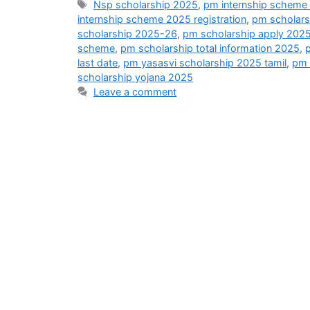
Tags
Nsp scholarship 2025
,
pm internship scheme
internship scheme 2025 registration
,
pm scholars
scholarship 2025-26
,
pm scholarship apply 202
scheme
,
pm scholarship total information 2025
,
last date
,
pm yasasvi scholarship 2025 tamil
,
pm 
scholarship yojana 2025
Leave a comment