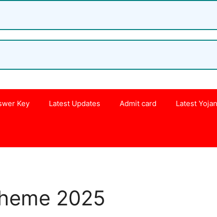
swer Key
Latest Updates
Admit card
Latest Yoja
s
cheme 2025