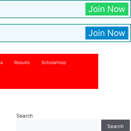
Join Now
Join Now
na
Results
Scholarhsip
Search
Search