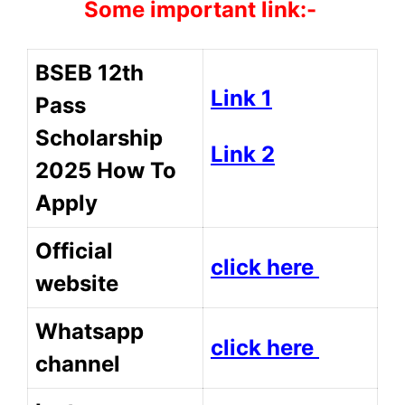
Some important link:-
BSEB 12th
Link 1
Pass
Scholarship
Link 2
2025 How To
Apply
Official
click here
website
Whatsapp
click here
channel