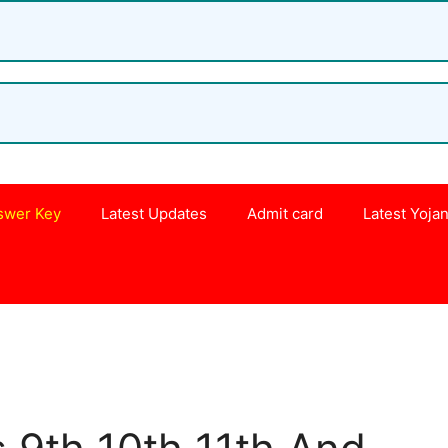
swer Key
Latest Updates
Admit card
Latest Yoja
s