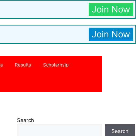
Join Now
Join Now
na
Results
Scholarhsip
Search
Search