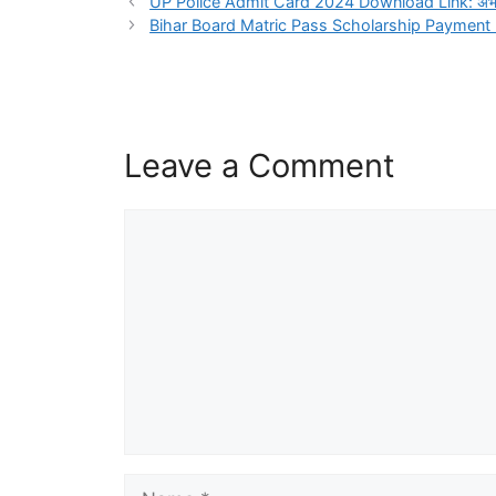
UP Police Admit Card 2024 Download Link: अभी-अभी डा
Bihar Board Matric Pass Scholarship Payment List 20
Leave a Comment
Comment
Name