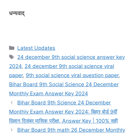
धन्यवाद्
Categories
Latest Updates
Tags
24 december 9th social science answer key
2024
,
24 december 9th social science viral
paper
,
9th social science viral question paper
,
Bihar Board 9th Social Science 24 December
Monthly Exam Answer Key 2024
Bihar Board 9th Science 24 December
Monthly Exam Answer Key 2024: बिहार बोर्ड 9वीं
विज्ञान दिसंबर मासिक परीक्षा, Answer Key | 100% सही
Bihar Board 9th math 26 December Monthly