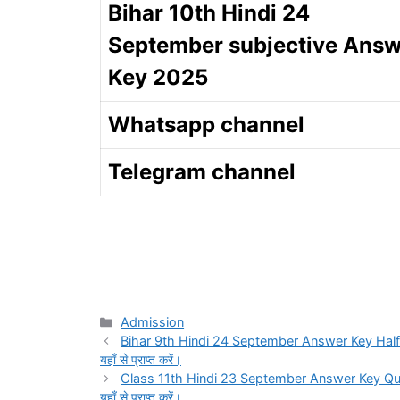
Bihar 10th Hindi 24
September subjective Answ
Key 2025
Whatsapp channel
Telegram channel
Categories
Admission
Bihar 9th Hindi 24 September Answer Key Half Yearly 
यहाँ से प्राप्त करें।
Class 11th Hindi 23 September Answer Key Quarterly 
यहाँ से प्राप्त करें।