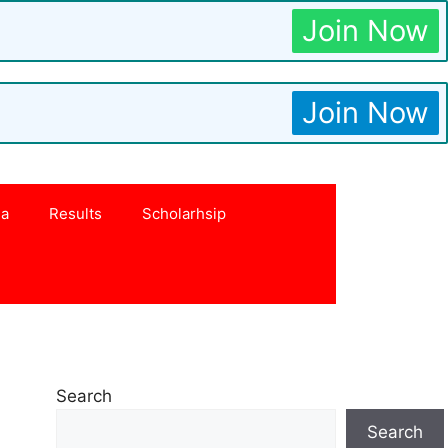
Join Now
Join Now
na
Results
Scholarhsip
Search
Search