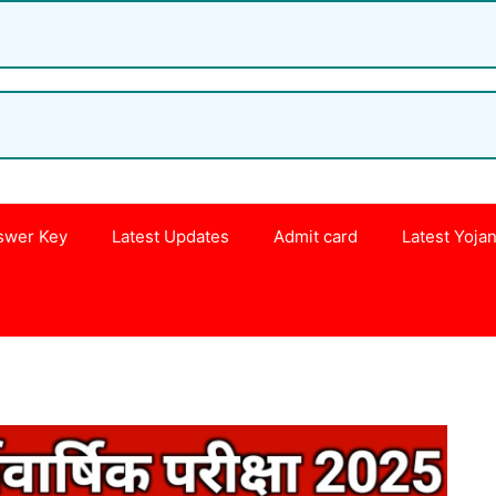
swer Key
Latest Updates
Admit card
Latest Yoja
s