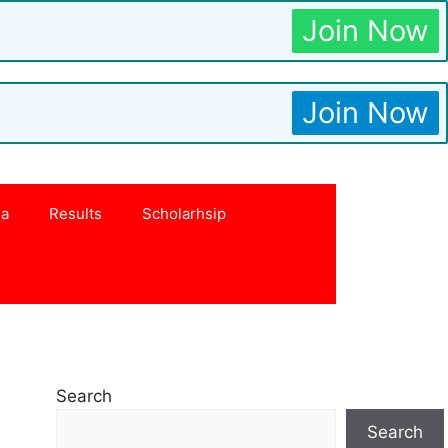
Join Now
Join Now
na
Results
Scholarhsip
Search
Search