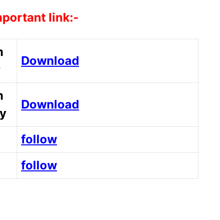
portant link:-
m
Download
y
m
Download
y
follow
follow