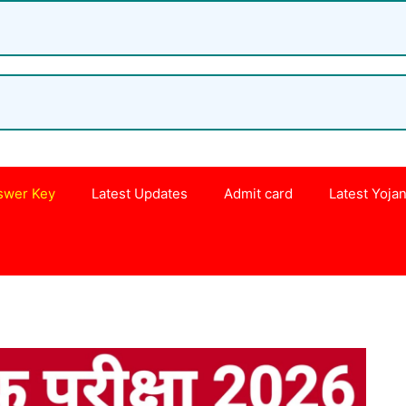
swer Key
Latest Updates
Admit card
Latest Yoja
s