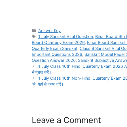
Categories
Answer Key
Tags
1 July Sanskrit Viral Question
,
Bihar Board 9th
Board Quarterly Exam 2026
,
Bihar Board Sanskri
Quarterly Exam Sanskrit
,
Class 9 Sanskrit Viral Qu
Important Questions 2026
,
Sanskrit Model Paper
Question Answer 2026
,
Sanskrit Subjective Answ
1 July Class 10th Hindi Quarterly Exam 2026 Answer Ke
से प्राप्त करें।
1 July Class 10th Non-Hindi Quarterly Exam 2026 Answ
की, यहाँ से प्राप्त करें।
Leave a Comment