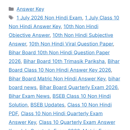
Categories
Answer Key
Tags
1 July 2026 Non Hindi Exam
,
1 July Class 10
Non Hindi Answer Key
,
10th Non Hindi
Objective Answer
,
10th Non Hindi Subjective
Answer
,
10th Non Hindi Viral Question Paper
,
Bihar Board 10th Non Hindi Question Paper
2026
,
Bihar Board 10th Trimasik Pariksha
,
Bihar
Board Class 10 Non Hindi Answer Key 2026
,
Bihar Board Matric Non Hindi Answer Key
,
bihar
board news
,
Bihar Board Quarterly Exam 2026
,
Bihar Exam News
,
BSEB Class 10 Non Hindi
Solution
,
BSEB Updates
,
Class 10 Non Hindi
PDF
,
Class 10 Non Hindi Quarterly Exam
Answer Key
,
Class 10 Quarterly Exam Answer