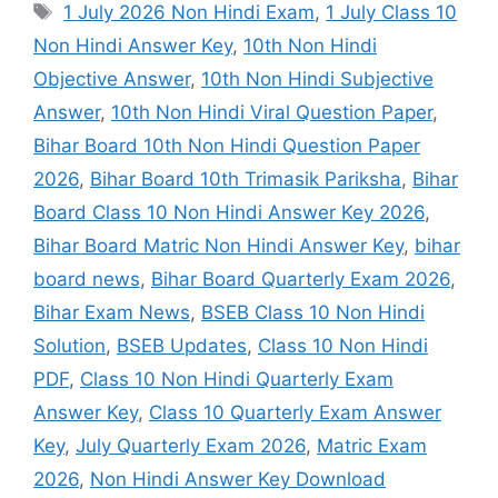
Tags
1 July 2026 Non Hindi Exam
,
1 July Class 10
Non Hindi Answer Key
,
10th Non Hindi
Objective Answer
,
10th Non Hindi Subjective
Answer
,
10th Non Hindi Viral Question Paper
,
Bihar Board 10th Non Hindi Question Paper
2026
,
Bihar Board 10th Trimasik Pariksha
,
Bihar
Board Class 10 Non Hindi Answer Key 2026
,
Bihar Board Matric Non Hindi Answer Key
,
bihar
board news
,
Bihar Board Quarterly Exam 2026
,
Bihar Exam News
,
BSEB Class 10 Non Hindi
Solution
,
BSEB Updates
,
Class 10 Non Hindi
PDF
,
Class 10 Non Hindi Quarterly Exam
Answer Key
,
Class 10 Quarterly Exam Answer
Key
,
July Quarterly Exam 2026
,
Matric Exam
2026
,
Non Hindi Answer Key Download